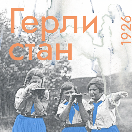
Герли
192
стан