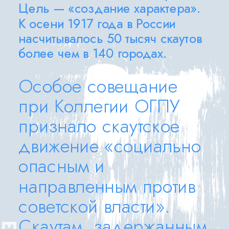
Цель — «создание характера». 
К осени 1917 года в России 
насчитывалось 50 тысяч скаутов 
более чем в 140 городах. 
Особое совещание 
при Коллегии ОГПУ 
признало скаутское 
движение «социально 
опасным и 
направленным против 
советской власти». 
Скаутам, задержанным 