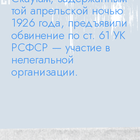
той апрельской ночью 
1926 года, предъявили 
обвинение по ст. 61 УК 
РСФСР — участие в 
нелегальной 
организации.