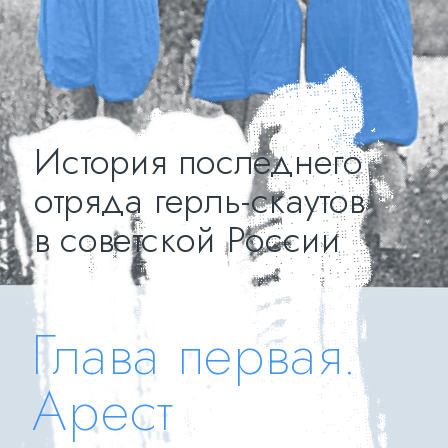
История последнего 
отряда герль-скаутов 
в советской России
Глава первая.
Арест