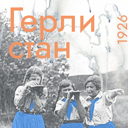
Герли
192
стан