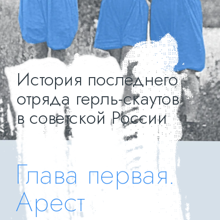
История последнего 
отряда герль-скаутов 
в советской России
Глава первая.
Арест