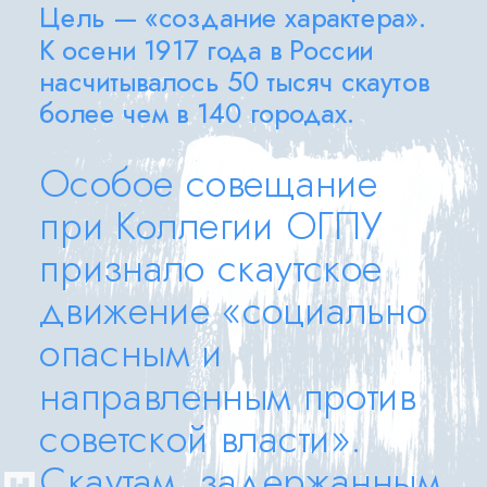
Цель — «создание характера». 
К осени 1917 года в России 
насчитывалось 50 тысяч скаутов 
более чем в 140 городах. 
Особое совещание 
при Коллегии ОГПУ 
признало скаутское 
движение «социально 
опасным и 
направленным против 
советской власти». 
Скаутам, задержанным 