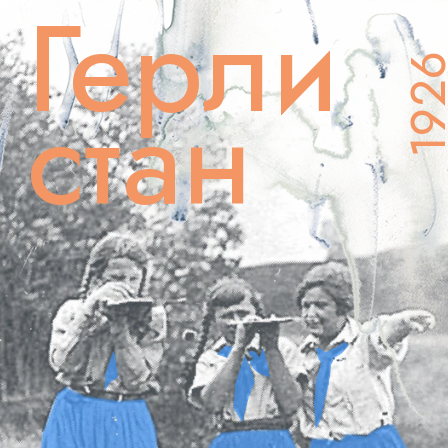
Герли
192
стан