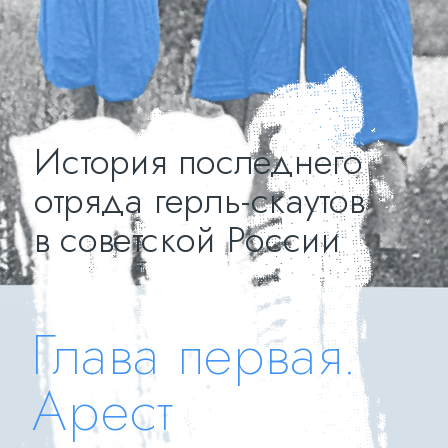
История последнего 
отряда герль-скаутов 
в советской России
Глава первая.
Арест