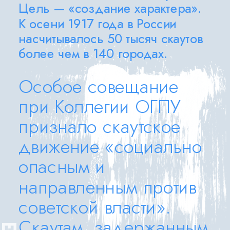
Цель — «создание характера». 
К осени 1917 года в России 
насчитывалось 50 тысяч скаутов 
более чем в 140 городах. 
Особое совещание 
при Коллегии ОГПУ 
признало скаутское 
движение «социально 
опасным и 
направленным против 
советской власти». 
Скаутам, задержанным 