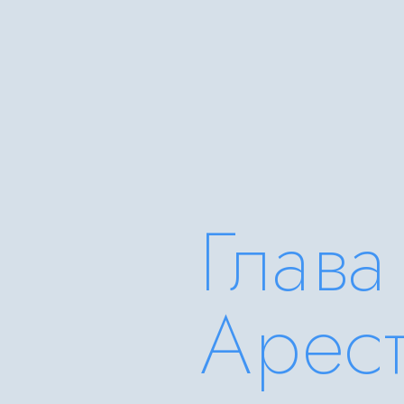
Глава
Арес