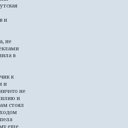
утская 
 и 
 не 
еклами 
ила в 
ик к 
 и 
ничего не 
илию и 
ам стоял 
ходом 
пела 
му еще 