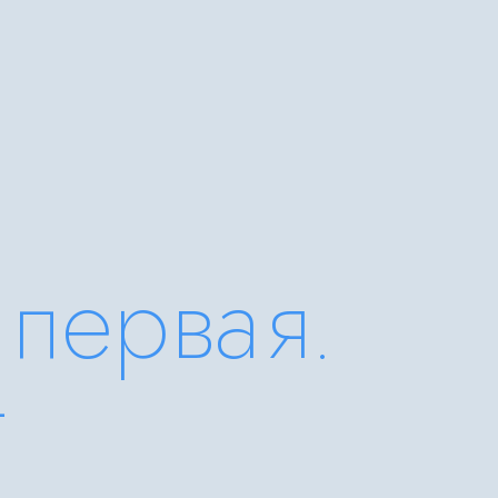
 первая.
т