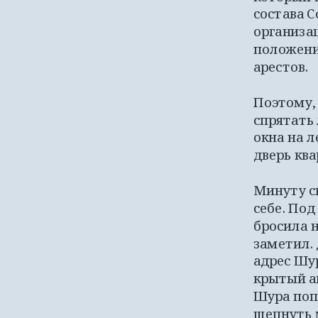
состава С
организа
положении
арестов. 
Поэтому,
спрятать
окна на л
дверь ква
Минуту с
себе. Под
бросила н
заметил.
адрес Шур
крытый а
Шура попр
шепнуть 