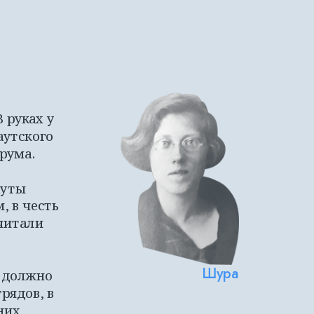
руках у 
утского 
рума. 
уты 
 в честь 
читали 
Шура
 должно 
ядов, в 
их 