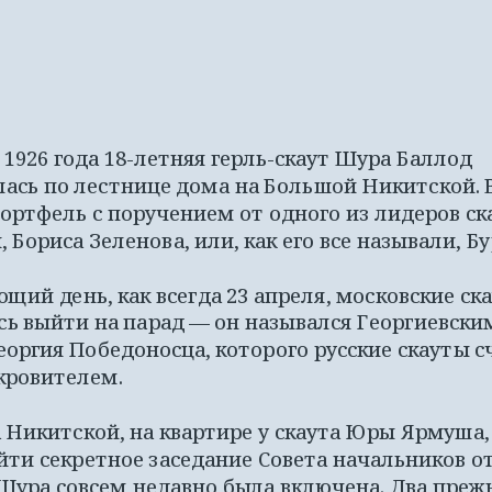
 1926 года 18-летняя герль-скаут Шура Баллод 
ась по лестнице дома на Большой Никитской. В 
ортфель с поручением от одного из лидеров ска
 Бориса Зеленова, или, как его все называли, Бу
щий день, как всегда 23 апреля, московские ска
ь выйти на парад — он назывался Георгиевским,
еоргия Победоносца, которого русские скауты с
кровителем. 
 Никитской, на квартире у скаута Юры Ярмуша,
ти секретное заседание Совета начальников отр
Шура совсем недавно была включена. Два прежн