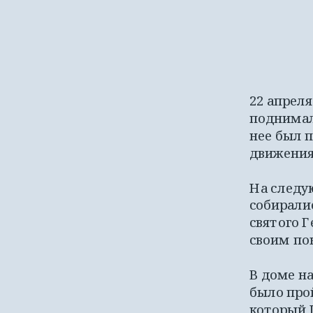
22 апреля
поднимал
нее был п
движения,
На следую
собиралис
святого Г
своим по
В доме на
было прой
который 