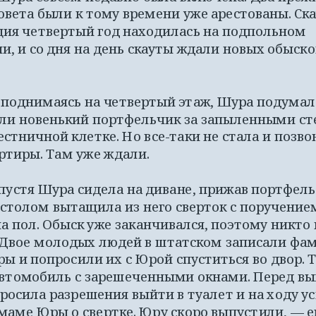
овета были к тому времени уже арестованы. Ска
ция четвертый год находилась на подпольном 
, и со дня на день скауты ждали новых обысков
 поднимаясь на четвертый этаж, Шура подумала,
 ли новенький портфельчик за запыленными ст
естничной клетке. Но все-таки не стала и позвон
ртиры. Там уже ждали. 
пустя Шура сидела на диване, прижав портфельч
 столом вытащила из него сверток с поручением
а пол. Обыск уже заканчивался, поэтому никто 
 Двое молодых людей в штатском записали фам
ы и попросили их с Юрой спуститься во двор. Т
втомобиль с зарешеченными окнами. Перед вы
осила разрешения выйти в туалет и на ходу ус
маме Юры о свертке. Юру скоро выпустили, — е